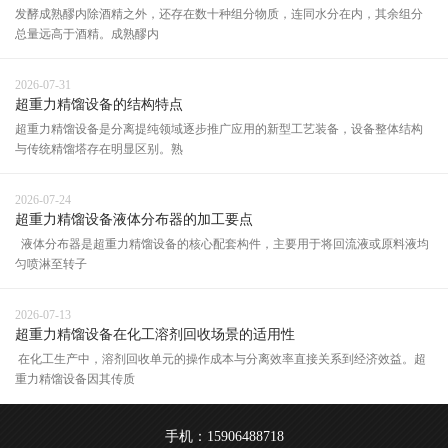
发酵成熟醪内除酒精之外，还存在数十种组分物质，连同水分在内，其余组分
总量远高于酒精。成熟醪内
2026-07-31
超重力精馏设备的结构特点
超重力精馏设备是分离提纯领域逐步推广应用的新型工艺装备，设备整体结构
与传统精馏塔存在明显区别。熟
2026-07-24
超重力精馏设备液体分布器的加工要点
液体分布器是超重力精馏设备的核心配套构件，主要用于将回流液或原料液均
匀喷淋至转子
2026-07-13
超重力精馏设备在化工溶剂回收场景的适用性
在化工生产中，溶剂回收单元的操作成本与分离效率直接关系到经济效益。超
重力精馏设备因其传质
手机：15906488718