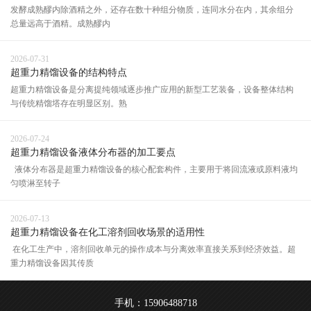
发酵成熟醪内除酒精之外，还存在数十种组分物质，连同水分在内，其余组分
总量远高于酒精。成熟醪内
2026-07-31
超重力精馏设备的结构特点
超重力精馏设备是分离提纯领域逐步推广应用的新型工艺装备，设备整体结构
与传统精馏塔存在明显区别。熟
2026-07-24
超重力精馏设备液体分布器的加工要点
液体分布器是超重力精馏设备的核心配套构件，主要用于将回流液或原料液均
匀喷淋至转子
2026-07-13
超重力精馏设备在化工溶剂回收场景的适用性
在化工生产中，溶剂回收单元的操作成本与分离效率直接关系到经济效益。超
重力精馏设备因其传质
手机：15906488718