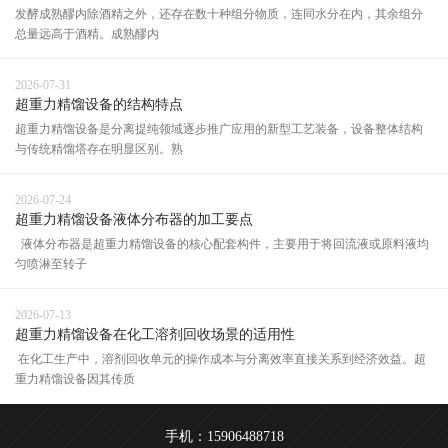
发酵成熟醪内除酒精之外，还存在数十种组分物质，连同水分在内，其余组分
总量远高于酒精。成熟醪内
2026-07-31
超重力精馏设备的结构特点
超重力精馏设备是分离提纯领域逐步推广应用的新型工艺装备，设备整体结构
与传统精馏塔存在明显区别。熟
2026-07-24
超重力精馏设备液体分布器的加工要点
液体分布器是超重力精馏设备的核心配套构件，主要用于将回流液或原料液均
匀喷淋至转子
2026-07-13
超重力精馏设备在化工溶剂回收场景的适用性
在化工生产中，溶剂回收单元的操作成本与分离效率直接关系到经济效益。超
重力精馏设备因其传质
手机：15906488718