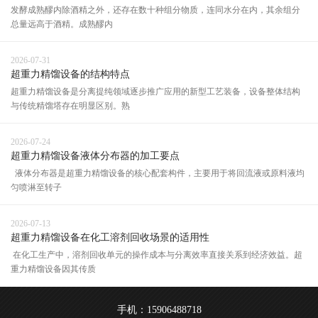
发酵成熟醪内除酒精之外，还存在数十种组分物质，连同水分在内，其余组分
总量远高于酒精。成熟醪内
2026-07-31
超重力精馏设备的结构特点
超重力精馏设备是分离提纯领域逐步推广应用的新型工艺装备，设备整体结构
与传统精馏塔存在明显区别。熟
2026-07-24
超重力精馏设备液体分布器的加工要点
液体分布器是超重力精馏设备的核心配套构件，主要用于将回流液或原料液均
匀喷淋至转子
2026-07-13
超重力精馏设备在化工溶剂回收场景的适用性
在化工生产中，溶剂回收单元的操作成本与分离效率直接关系到经济效益。超
重力精馏设备因其传质
手机：15906488718