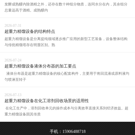
发酵成熟醪内除酒精之外，还存在数十种组分物质，连同水分在内，其余组分
总量远高于酒精。成熟醪内
2026-07-31
超重力精馏设备的结构特点
超重力精馏设备是分离提纯领域逐步推广应用的新型工艺装备，设备整体结构
与传统精馏塔存在明显区别。熟
2026-07-24
超重力精馏设备液体分布器的加工要点
液体分布器是超重力精馏设备的核心配套构件，主要用于将回流液或原料液均
匀喷淋至转子
2026-07-13
超重力精馏设备在化工溶剂回收场景的适用性
在化工生产中，溶剂回收单元的操作成本与分离效率直接关系到经济效益。超
重力精馏设备因其传质
手机：15906488718