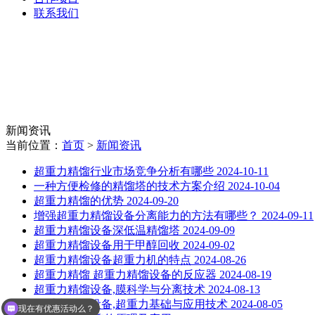
联系我们
新闻资讯
当前位置：
首页
>
新闻资讯
超重力精馏行业市场竞争分析有哪些
2024-10-11
一种方便检修的精馏塔的技术方案介绍
2024-10-04
超重力精馏的优势
2024-09-20
增强超重力精馏设备分离能力的方法有哪些？
2024-09-11
超重力精馏设备深低温精馏塔
2024-09-09
超重力精馏设备用于甲醇回收
2024-09-02
超重力精馏设备超重力机的特点
2024-08-26
超重力精馏 超重力精馏设备的反应器
2024-08-19
超重力精馏设备,膜科学与分离技术
2024-08-13
超重力精馏设备,超重力基础与应用技术
2024-08-05
现在有优惠活动么？