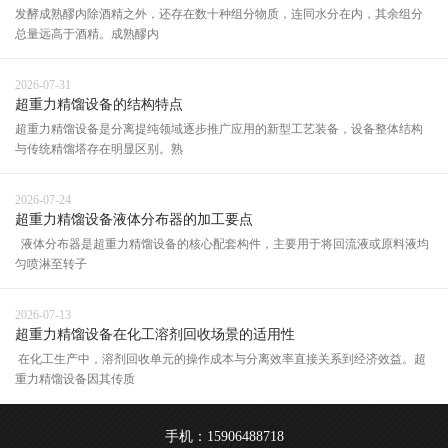
发酵成熟醪内除酒精之外，还存在数十种组分物质，连同水分在内，其余组分
总量远高于酒精。成熟醪内
2026-07-31
超重力精馏设备的结构特点
超重力精馏设备是分离提纯领域逐步推广应用的新型工艺装备，设备整体结构
与传统精馏塔存在明显区别。熟
2026-07-24
超重力精馏设备液体分布器的加工要点
液体分布器是超重力精馏设备的核心配套构件，主要用于将回流液或原料液均
匀喷淋至转子
2026-07-13
超重力精馏设备在化工溶剂回收场景的适用性
在化工生产中，溶剂回收单元的操作成本与分离效率直接关系到经济效益。超
重力精馏设备因其传质
手机：15906488718