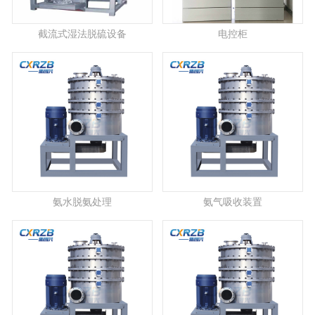
截流式湿法脱硫设备
电控柜
氨水脱氨处理
氨气吸收装置