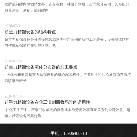
发酵成熟醪内除酒精之外，还存在数十种组分物质，连同水分在内，其余组分
总量远高于酒精。成熟醪内
2026-07-31
超重力精馏设备的结构特点
超重力精馏设备是分离提纯领域逐步推广应用的新型工艺装备，设备整体结构
与传统精馏塔存在明显区别。熟
2026-07-24
超重力精馏设备液体分布器的加工要点
液体分布器是超重力精馏设备的核心配套构件，主要用于将回流液或原料液均
匀喷淋至转子
2026-07-13
超重力精馏设备在化工溶剂回收场景的适用性
在化工生产中，溶剂回收单元的操作成本与分离效率直接关系到经济效益。超
重力精馏设备因其传质
手机：15906488718